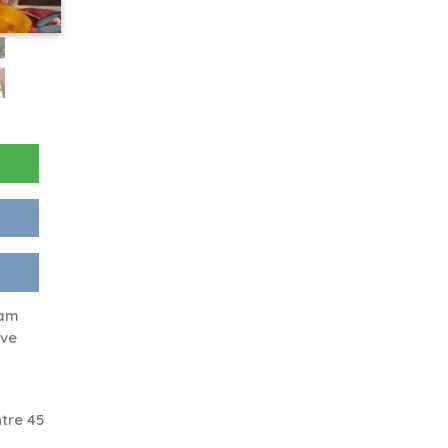
 am
ove
tre 45