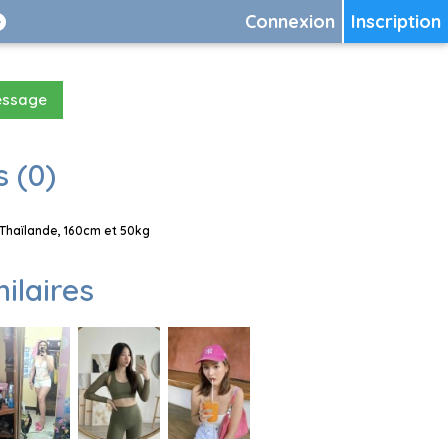
Connexion
Inscription
essage
 (0)
Thaïlande, 160cm et 50kg
milaires