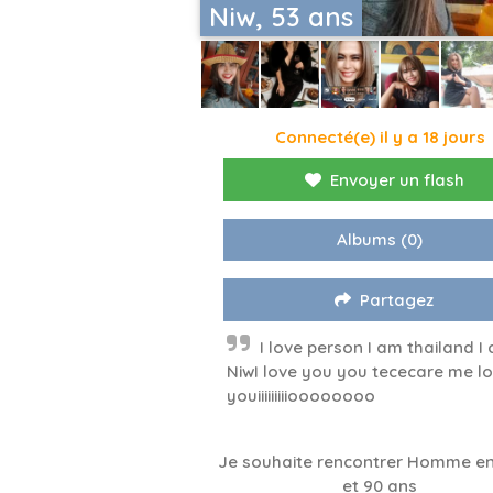
Niw, 53 ans
Connecté(e) il y a 18 jours
Envoyer un flash
Albums
(0)
Partagez
I love person I am thailand I
NiwI love you you tececare me l
youiiiiiiiiioooooooo
Je souhaite rencontrer Homme en
et 90 ans