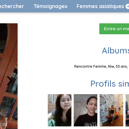
echercher
Témoignages
Femmes asiatiques
Ecrire un m
Albums
Rencontre Femme, Niw, 53 ans, 
Profils si