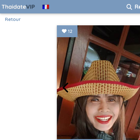
R
Retour
12