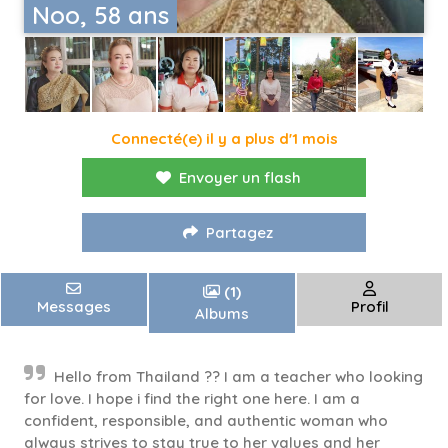
Noo, 58 ans
Connecté(e) il y a plus d'1 mois
Envoyer un flash
Partagez
(1)
Messages
Profil
Albums
Hello from Thailand ?? I am a teacher who looking
for love. I hope i find the right one here. I am a
confident, responsible, and authentic woman who
always strives to stay true to her values and her