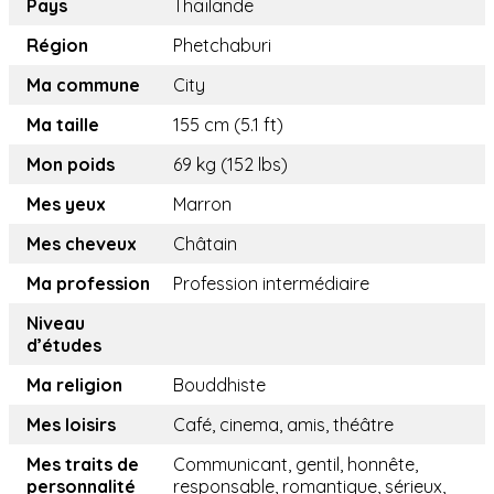
Pays
Thaïlande
Région
Phetchaburi
Ma commune
City
Ma taille
155 cm (5.1 ft)
Mon poids
69 kg (152 lbs)
Mes yeux
Marron
Mes cheveux
Châtain
Ma profession
Profession intermédiaire
Niveau
d’études
Ma religion
Bouddhiste
Mes loisirs
Café, cinema, amis, théâtre
Mes traits de
Communicant, gentil, honnête,
personnalité
responsable, romantique, sérieux,