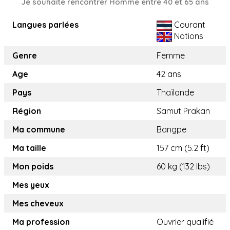
Je souhaite rencontrer Homme entre 40 et 65 ans
Langues parlées
Courant
Notions
Genre
Femme
Age
42 ans
Pays
Thaïlande
Région
Samut Prakan
Ma commune
Bangpe
Ma taille
157 cm (5.2 ft)
Mon poids
60 kg (132 lbs)
Mes yeux
Mes cheveux
Ma profession
Ouvrier qualifié