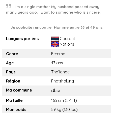
,I'm a single mother. My husband passed away
many years ago. I want to someone who is sincere.
Je souhaite rencontrer Homme entre 35 et 49 ans
Langues parlées
Courant
Notions
Genre
Femme
Age
43 ans
Pays
Thaïlande
Région
Phatthalung
Ma commune
เมือง
Ma taille
165 cm (5.4 ft)
Mon poids
59 kg (130 lbs)