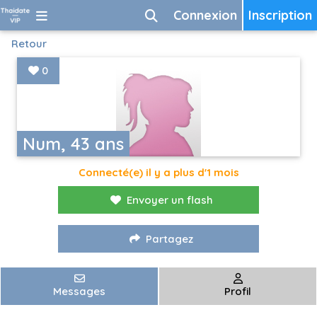
Connexion
Inscription
Retour
0
Num, 43 ans
Connecté(e) il y a plus d'1 mois
Envoyer un flash
Partagez
Messages
Profil