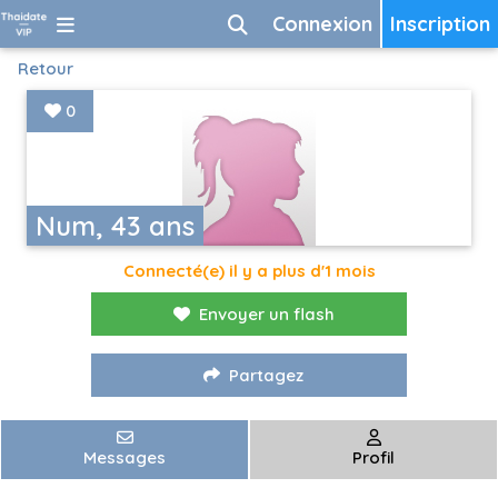
Connexion
Inscription
Retour
0
Num, 43 ans
Connecté(e) il y a plus d'1 mois
Envoyer un flash
Partagez
Messages
Profil