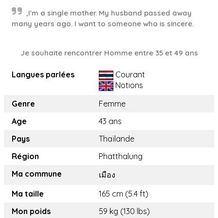
,I'm a single mother. My husband passed away
many years ago. I want to someone who is sincere.
Je souhaite rencontrer Homme entre 35 et 49 ans
Langues parlées
Courant
Notions
Genre
Femme
Age
43 ans
Pays
Thaïlande
Région
Phatthalung
Ma commune
เมือง
Ma taille
165 cm (5.4 ft)
Mon poids
59 kg (130 lbs)