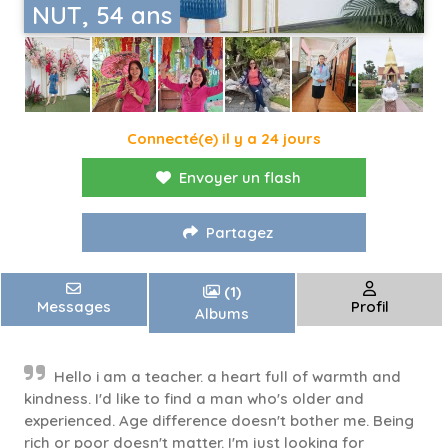
NUT, 54 ans
Connecté(e) il y a 24 jours
Envoyer un flash
Partagez
(1)
Messages
Profil
Albums
Hello i am a teacher. a heart full of warmth and
kindness. I'd like to find a man who's older and
experienced. Age difference doesn't bother me. Being
rich or poor doesn't matter. I'm just looking for