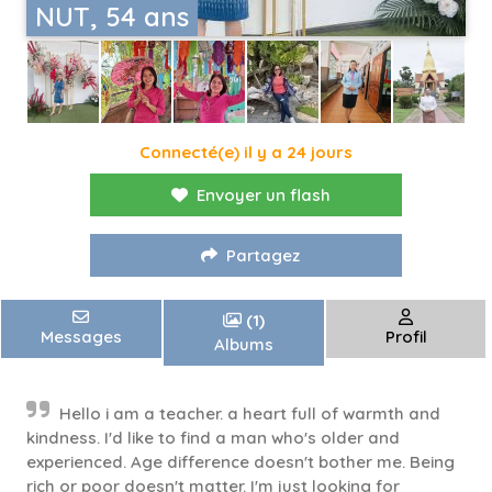
NUT, 54 ans
Connecté(e) il y a 24 jours
Envoyer un flash
Partagez
(1)
Messages
Profil
Albums
Hello i am a teacher. a heart full of warmth and
kindness. I'd like to find a man who's older and
experienced. Age difference doesn't bother me. Being
rich or poor doesn't matter. I'm just looking for