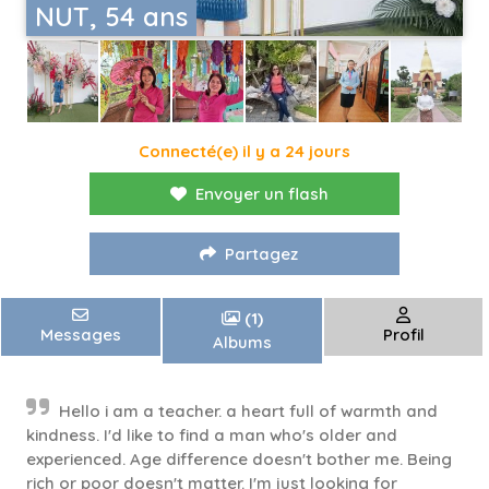
NUT, 54 ans
Connecté(e) il y a 24 jours
Envoyer un flash
Partagez
(1)
Messages
Profil
Albums
Hello i am a teacher. a heart full of warmth and
kindness. I'd like to find a man who's older and
experienced. Age difference doesn't bother me. Being
rich or poor doesn't matter. I'm just looking for