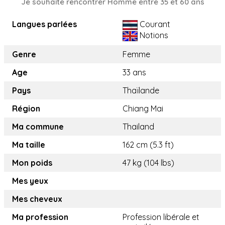
Je souhaite rencontrer Homme entre 35 et 60 ans
Langues parlées
Courant
Notions
Genre
Femme
Age
33 ans
Pays
Thaïlande
Région
Chiang Mai
Ma commune
Thailand​
Ma taille
162 cm (5.3 ft)
Mon poids
47 kg (104 lbs)
Mes yeux
Mes cheveux
Ma profession
Profession libérale et