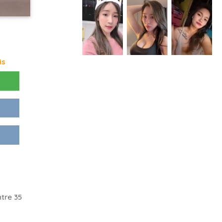
is
tre 35