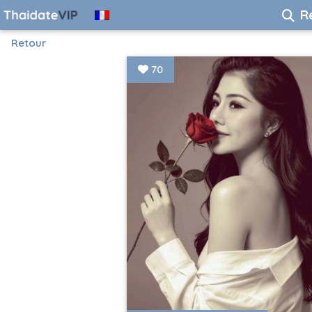
R
Retour
70