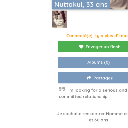
Nuttakul​, 33 ans
Connecté(e) il y a plus d'1 mo
Envoyer un flash
Albums
(0)
Partagez
I'm looking for a serious and
committed relationship.
Je souhaite rencontrer Homme en
et 60 ans