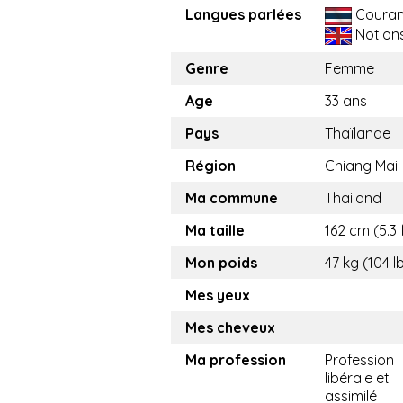
Langues parlées
Couran
Notion
Genre
Femme
Age
33 ans
Pays
Thaïlande
Région
Chiang Mai
Ma commune
Thailand​
Ma taille
162 cm (5.3 
Mon poids
47 kg (104 l
Mes yeux
Mes cheveux
Ma profession
Profession
libérale et
assimilé