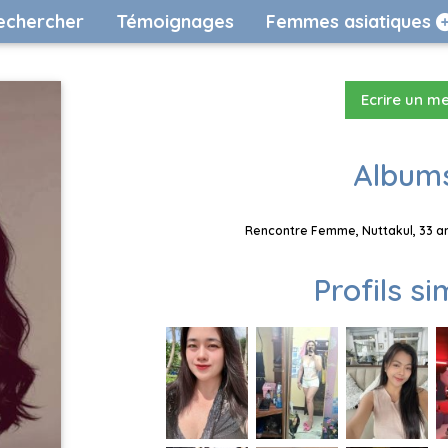
echercher
Témoignages
Femmes asiatiques
Ecrire un m
Albums
Rencontre Femme, Nuttakul​, 33 an
Profils si