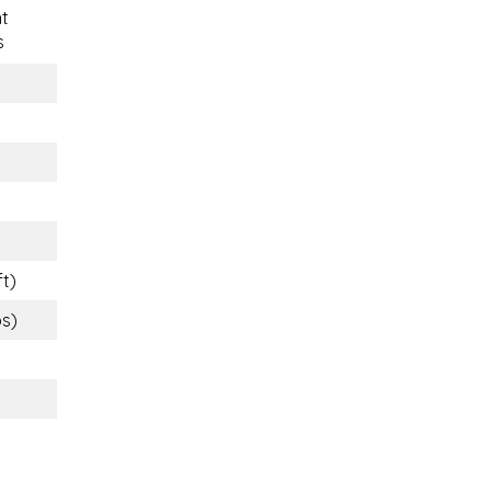
t
s
ft)
bs)