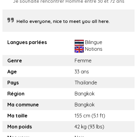
Je souhaite rencontrer Homme entre 30 et 72 ans
Hello everyone, nice to meet you all here.
Langues parlées
Bilingue
Notions
Genre
Femme
Age
33 ans
Pays
Thaïlande
Région
Bangkok
Ma commune
Bangkok
Ma taille
155 cm (5.1 ft)
Mon poids
42 kg (93 lbs)