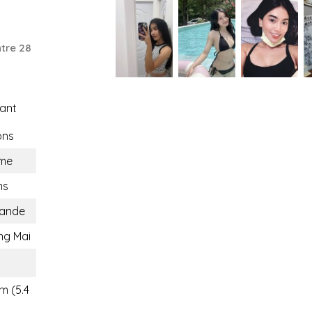
tre 28
ant
ons
me
ns
lande
ng Mai
m (5.4