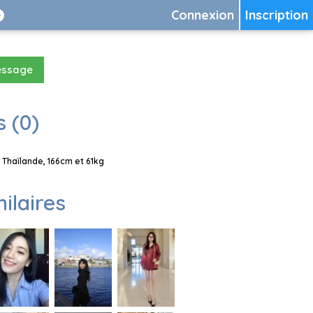
Connexion
Inscription
essage
 (0)
Thaïlande, 166cm et 61kg
milaires