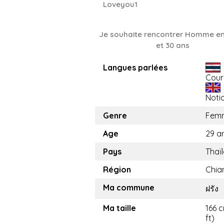
Loveyou1
Je souhaite rencontrer Homme en
et 30 ans
Langues parlées
Cour
Noti
Genre
Fem
Age
29 a
Pays
Thaï
Région
Chia
Ma commune
ฝรัง
Ma taille
166 c
ft)