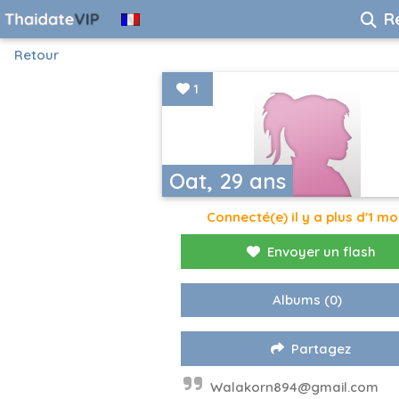
R
Retour
1
Oat, 29 ans
Connecté(e) il y a plus d'1 mo
Envoyer un flash
Albums
(0)
Partagez
Walakorn894@gmail.com