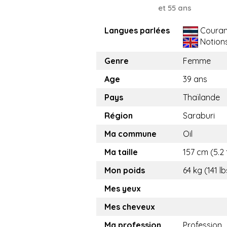
et 55 ans
Langues parlées
Couran
Notion
Genre
Femme
Age
39 ans
Pays
Thaïlande
Région
Saraburi
Ma commune
Oil
Ma taille
157 cm (5.2 
Mon poids
64 kg (141 lb
Mes yeux
Mes cheveux
Ma profession
Profession