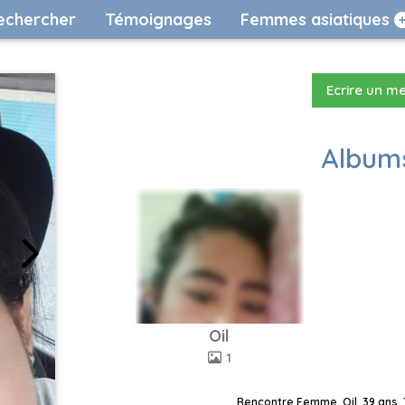
echercher
Témoignages
Femmes asiatiques
Ecrire un m
Albums
Oil
1
Rencontre Femme, Oil, 39 ans, 