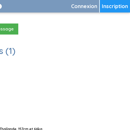
Connexion
Inscription
essage
 (1)
Thaïlande, 157cm et 64kg