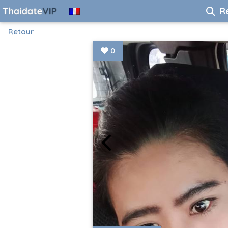
R
Retour
0