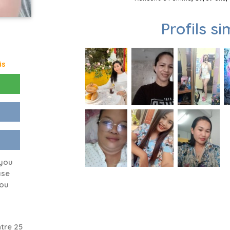
Profils si
is
 you
ase
you
tre 25