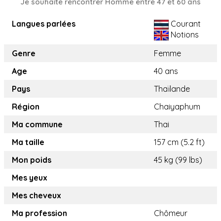
Je souhaite rencontrer Homme entre 47 et 60 ans
Langues parlées
Courant
Notions
Genre
Femme
Age
40 ans
Pays
Thaïlande
Région
Chaiyaphum
Ma commune
Thai
Ma taille
157 cm (5.2 ft)
Mon poids
45 kg (99 lbs)
Mes yeux
Mes cheveux
Ma profession
Chômeur