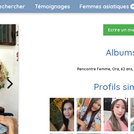
echercher
Témoignages
Femmes asiatiques
Ecrire un m
Albums
Rencontre Femme, Ora, 62 ans, 
Profils si