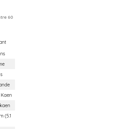
tre 60
ant
ons
me
ns
lande
 Kaen
kaen
m (5.1