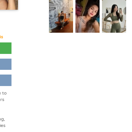
is
e to
ars
ng,
ies