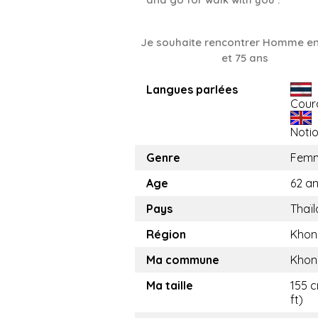
Je souhaite rencontrer Homme en
et 75 ans
Langues parlées
Cour
Noti
Genre
Fem
Age
62 a
Pays
Thaï
Région
Khon
Ma commune
Khon
Ma taille
155 c
ft)