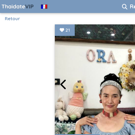
R
Retour
21