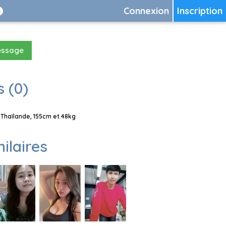
Connexion
Inscription
essage
 (0)
Thaïlande, 155cm et 48kg
milaires