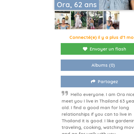
Ora, 62 ans
Connecté(e) il y a plus d'1 mo
Envoyer un flash
Albums
(0)
Partagez
Hello everyone. I am Ora nic
meet you I live in Thailand 63 ye
old. I find a good man for long
relationships if you can to live in
Thailand it is good. I like gardeni
traveling, cooking, watching mov
and go for walk with you .