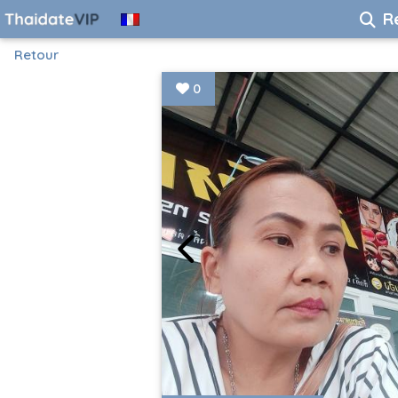
R
Retour
0