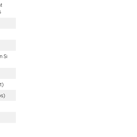
t
s
n Si
t)
bs)