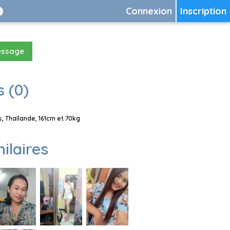
Connexion
Inscription
essage
 (0)
, Thaïlande, 161cm et 70kg
milaires