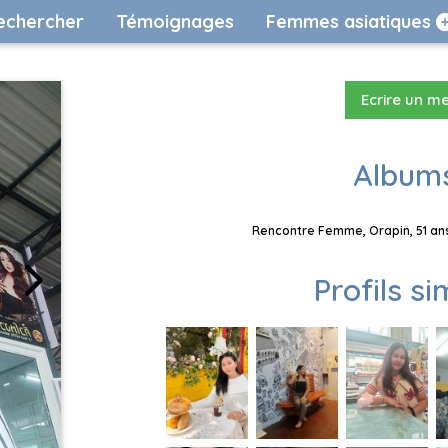
echercher
Témoignages
Femmes asiatiques
Ecrire un m
Albums
Rencontre Femme, Orapin, 51 ans
Profils si