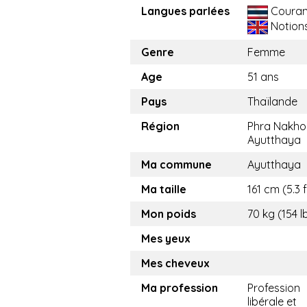
Langues parlées
Couran
Notion
Genre
Femme
Age
51 ans
Pays
Thaïlande
Région
Phra Nakho
Ayutthaya
Ma commune
Ayutthaya
Ma taille
161 cm (5.3 f
Mon poids
70 kg (154 l
Mes yeux
Mes cheveux
Ma profession
Profession
libérale et