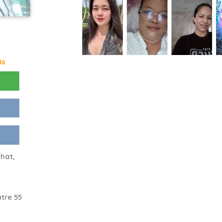
is
chat,
tre 55