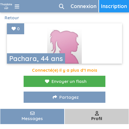
Connexion
Inscription
Retour
0
Pachara, 44 ans
Connecté(e) il y a plus d'1 mois
Envoyer un flash
Partagez
Messages
Profil