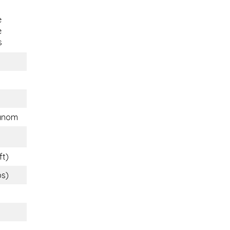
e
e
s
anom
ft)
bs)