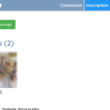
Connexion
Inscription
essage
 (2)
g
 Thaïlande, 150cm et 60kg