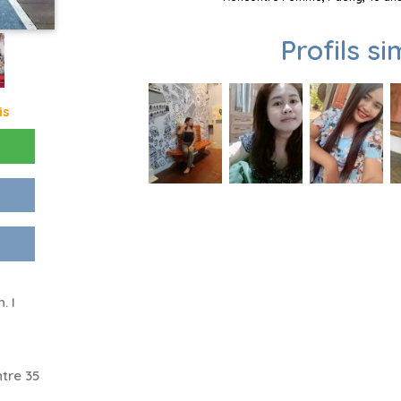
Profils si
is
. I
tre 35