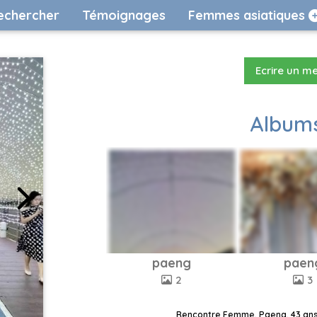
echercher
Témoignages
Femmes asiatiques
Ecrire un m
Albums
paeng
paen
2
3
Rencontre Femme, Paeng, 43 ans,