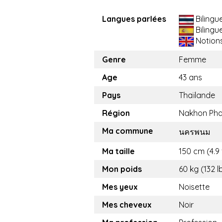
Langues parlées
Bilingu
Bilingu
Notion
Genre
Femme
Age
43 ans
Pays
Thaïlande
Région
Nakhon Ph
Ma commune
นครพนม
Ma taille
150 cm (4.9 
Mon poids
60 kg (132 l
Mes yeux
Noisette
Mes cheveux
Noir