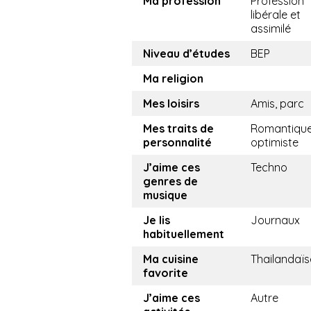
Ma profession
Profession
libérale et
assimilé
Niveau d’études
BEP
Ma religion
Mes loisirs
Amis, parc
Mes traits de
Romantique
personnalité
optimiste
J’aime ces
Techno
genres de
musique
Je lis
Journaux
habituellement
Ma cuisine
Thailandaïs
favorite
J’aime ces
Autre