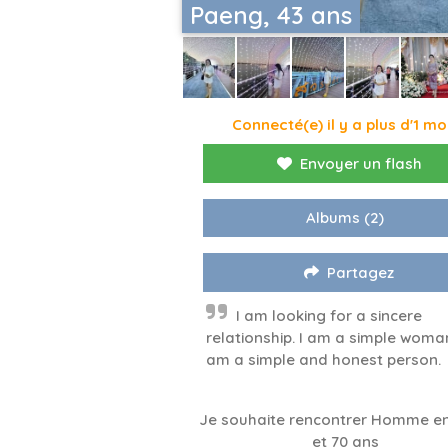
Paeng, 43 ans
Connecté(e) il y a plus d'1 mo
Envoyer un flash
Albums
(2)
Partagez
I am looking for a sincere
relationship. I am a simple woman
am a simple and honest person.
Je souhaite rencontrer Homme en
et 70 ans