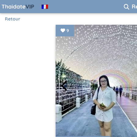
R
Retour
9