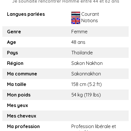
Je souhaite rencontrer Homme entre 44 et 62 ans
Langues parlées
Courant
Notions
Genre
Femme
Age
48 ans
Pays
Thaïlande
Région
Sakon Nakhon
Ma commune
Sakonnakhon
Ma taille
158 cm (5.2 ft)
Mon poids
54 kg (119 lbs)
Mes yeux
Mes cheveux
Ma profession
Profession libérale et