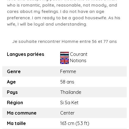
who is romantic, polite, reasonable, not moody, and
cares about my feelings. I do not have an age
preference. I am ready to be a good housewife. As his
wife, I will be loyal and understanding.
Je souhaite rencontrer Homme entre 56 et 77 ans
Langues parlées
Courant
Notions
Genre
Femme
Age
58 ans
Pays
Thaïlande
Région
Si Sa Ket
Ma commune
Center
Ma taille
163 cm (5.3 ft)