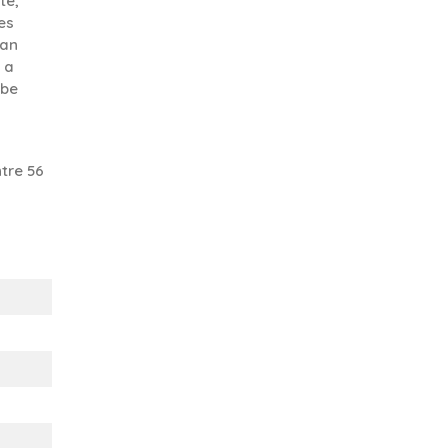
te,
es
 an
 a
 be
tre 56