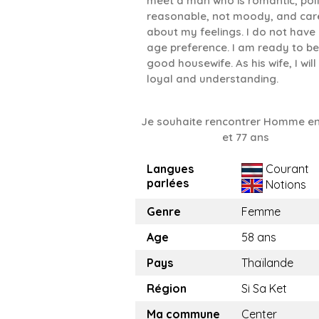
meet a man who is romantic, poli
reasonable, not moody, and car
about my feelings. I do not have
age preference. I am ready to be
good housewife. As his wife, I will
loyal and understanding.
Je souhaite rencontrer Homme en
et 77 ans
Langues
Courant
parlées
Notions
Genre
Femme
Age
58 ans
Pays
Thaïlande
Région
Si Sa Ket
Ma commune
Center