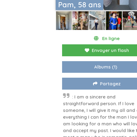
Pam, 58 ans
En ligne
Envoyer un flash
Albums
(1)
Partagez
: I am a sincere and
straightforward person. If I love
someone, I will give it my all and
everything I can for the man I love
am looking for a man who will lo
and accept my past. I would like 