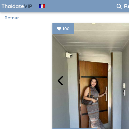
R
Retour
100