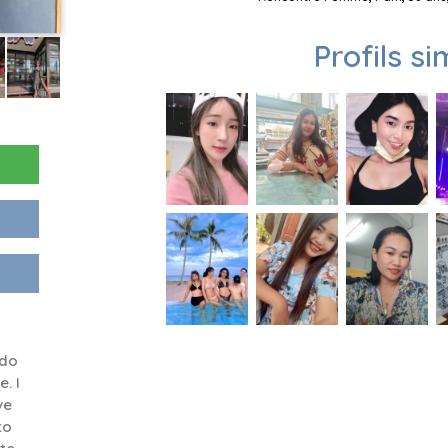
Profils si
 do
. I
ve
to