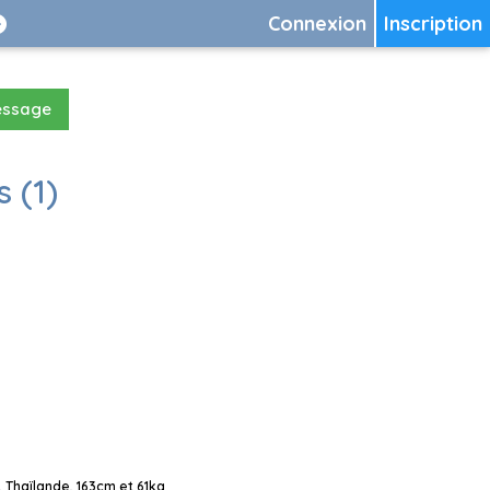
Connexion
Inscription
essage
 (1)
Thaïlande, 163cm et 61kg