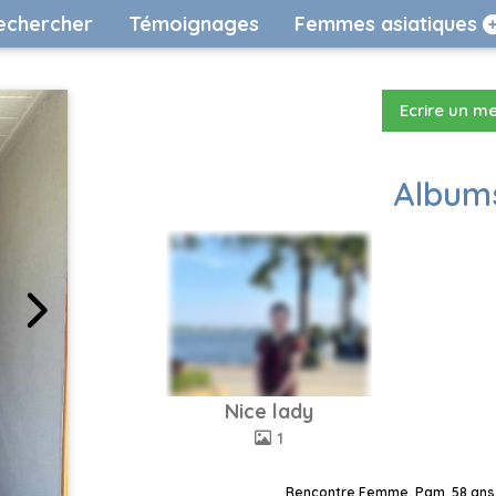
echercher
Témoignages
Femmes asiatiques
Ecrire un m
Albums
Nice lady
1
Rencontre Femme, Pam, 58 ans, 