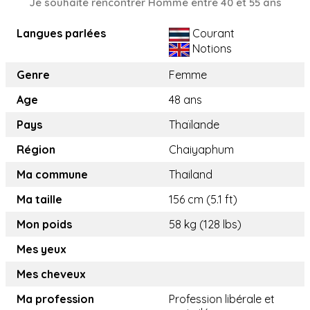
Je souhaite rencontrer Homme entre 40 et 55 ans
Langues parlées
Courant
Notions
Genre
Femme
Age
48 ans
Pays
Thaïlande
Région
Chaiyaphum
Ma commune
Thailand
Ma taille
156 cm (5.1 ft)
Mon poids
58 kg (128 lbs)
Mes yeux
Mes cheveux
Ma profession
Profession libérale et