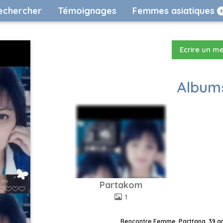
echercher
Témoignages
Femmes asiatiques
Ecrire un m
Albums
Partakom
1
Rencontre Femme, Parttana, 39 an