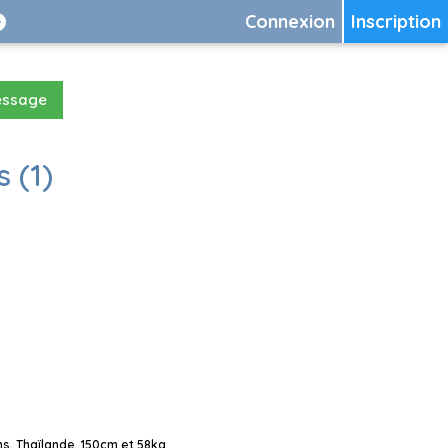
Connexion
Inscription
essage
 (1)
s, Thaïlande, 150cm et 58kg