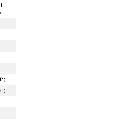
t
s
ft)
bs)