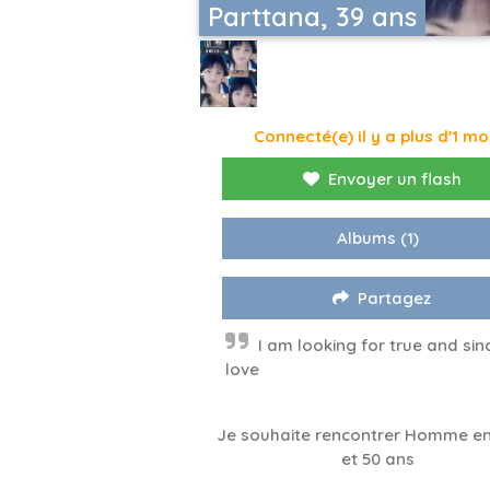
Parttana, 39 ans
Connecté(e) il y a plus d'1 mo
Envoyer un flash
Albums
(1)
Partagez
I am looking for true and sin
love
Je souhaite rencontrer Homme en
et 50 ans