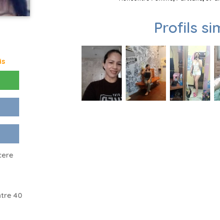
Profils si
is
cere
tre 40