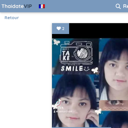
R
Retour
2