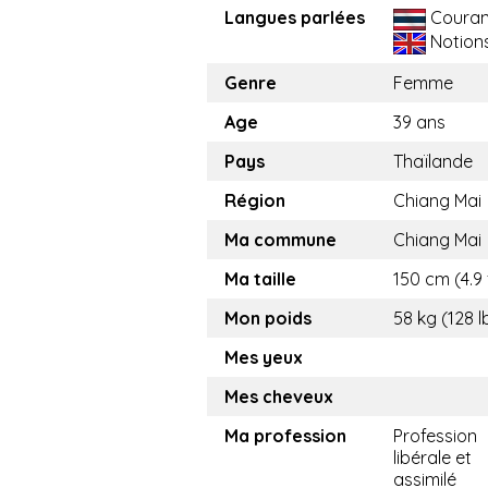
Langues parlées
Couran
Notion
Genre
Femme
Age
39 ans
Pays
Thaïlande
Région
Chiang Mai
Ma commune
Chiang Mai
Ma taille
150 cm (4.9 
Mon poids
58 kg (128 l
Mes yeux
Mes cheveux
Ma profession
Profession
libérale et
assimilé