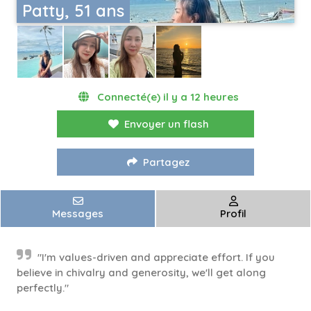
Patty, 51 ans
Connecté(e) il y a 12 heures
Envoyer un flash
Partagez
Messages
Profil
"I'm values-driven and appreciate effort. If you
believe in chivalry and generosity, we'll get along
perfectly."