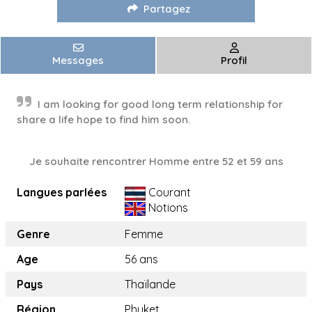
Partagez
Messages
Profil
I am looking for good long term relationship for
share a life hope to find him soon.
Je souhaite rencontrer Homme entre 52 et 59 ans
Langues parlées
Courant
Notions
Genre
Femme
Age
56 ans
Pays
Thaïlande
Région
Phuket