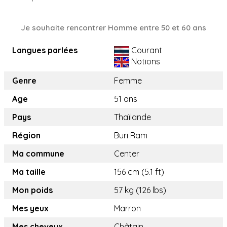
Je souhaite rencontrer Homme entre 50 et 60 ans
Langues parlées
Courant
Notions
Genre
Femme
Age
51 ans
Pays
Thaïlande
Région
Buri Ram
Ma commune
Center
Ma taille
156 cm (5.1 ft)
Mon poids
57 kg (126 lbs)
Mes yeux
Marron
Mes cheveux
Châtain