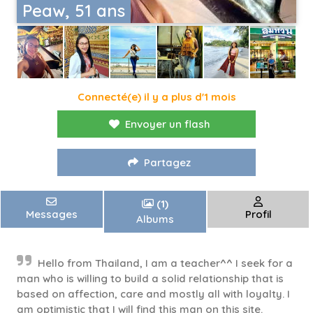
Peaw, 51 ans
Connecté(e) il y a plus d'1 mois
Envoyer un flash
Partagez
(1)
Messages
Profil
Albums
Hello from Thailand, I am a teacher^^ I seek for a
man who is willing to build a solid relationship that is
based on affection, care and mostly all with loyalty. I
am optimistic that I will find this man on this site.