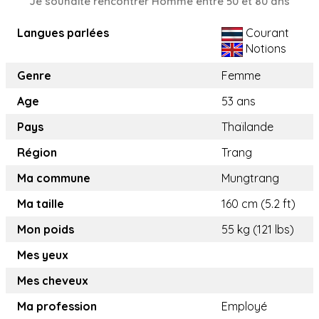
Je souhaite rencontrer Homme entre 50 et 80 ans
Langues parlées
Courant
Notions
Genre
Femme
Age
53 ans
Pays
Thaïlande
Région
Trang
Ma commune
Mungtrang
Ma taille
160 cm (5.2 ft)
Mon poids
55 kg (121 lbs)
Mes yeux
Mes cheveux
Ma profession
Employé