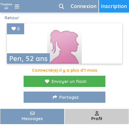
Connexion
Inscription
Retour
0
Pen, 52 ans
Connecté(e) il y a plus d'1 mois
Envoyer un flash
Partagez
Messages
Profil