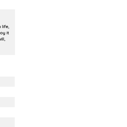
life,
oy it
ill,