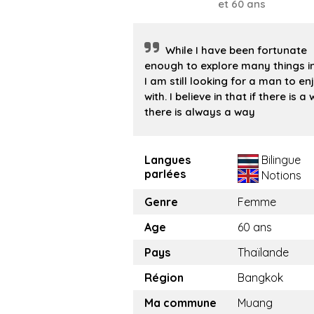
et 60 ans
While I have been fortunate
enough to explore many things in 
I am still looking for a man to enj
with. I believe in that if there is a w
there is always a way
Langues
Bilingue
parlées
Notions
Genre
Femme
Age
60 ans
Pays
Thaïlande
Région
Bangkok
Ma commune
Muang