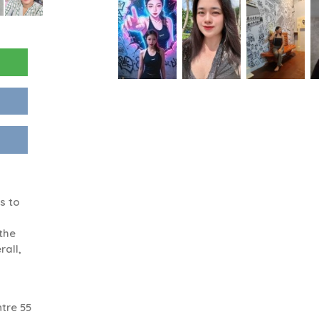
s to
 the
rall,
tre 55