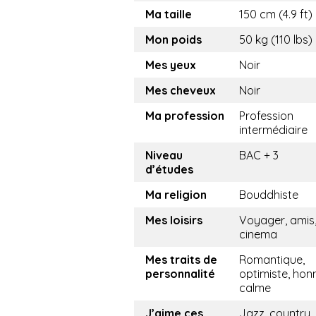
Ma taille
150 cm (4.9 ft)
Mon poids
50 kg (110 lbs)
Mes yeux
Noir
Mes cheveux
Noir
Ma profession
Profession
intermédiaire
Niveau
BAC + 3
d’études
Ma religion
Bouddhiste
Mes loisirs
Voyager, amis,
cinema
Mes traits de
Romantique,
personnalité
optimiste, hon
calme
J’aime ces
Jazz, country