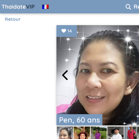
R
Retour
14
Pen, 60 ans