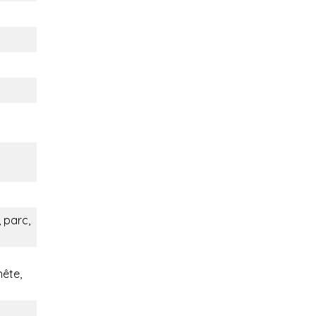
 parc,
nête,