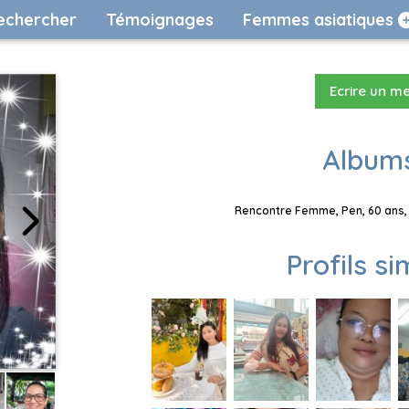
echercher
Témoignages
Femmes asiatiques
Ecrire un m
Albums
Rencontre Femme, Pen, 60 ans, 
Profils si