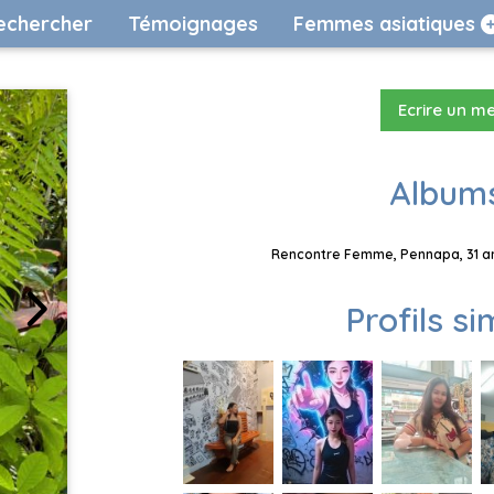
echercher
Témoignages
Femmes asiatiques
Ecrire un m
Albums
Rencontre Femme, Pennapa, 31 ans
Profils si