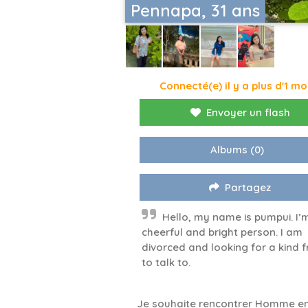
Pennapa, 31 ans
Connecté(e) il y a plus d'1 mo
Envoyer un flash
Albums
(0)
Partagez
Hello, my name is pumpui. I’
cheerful and bright person. I am
divorced and looking for a kind f
to talk to.
Je souhaite rencontrer Homme en