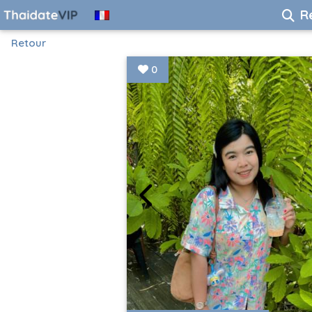
R
Retour
0