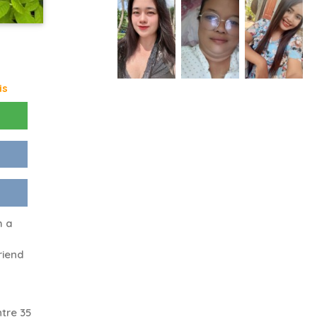
is
m a
riend
tre 35