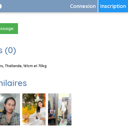
Connexion
Inscription
essage
 (0)
, Thaïlande, 161cm et 70kg
milaires