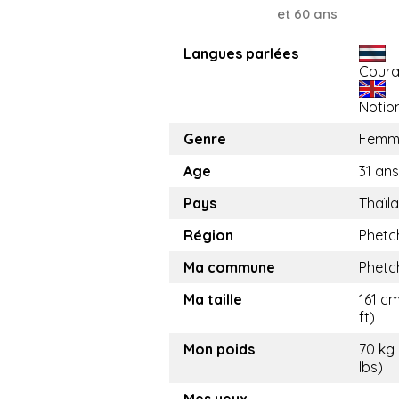
et 60 ans
Langues parlées
Coura
Notio
Genre
Femm
Age
31 ans
Pays
Thaïl
Région
Phetc
Ma commune
Phetc
Ma taille
161 cm
ft)
Mon poids
70 kg 
lbs)