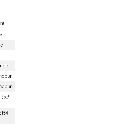
nt
ns
e
ande
haburi
haburi
 (5.3
(154