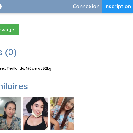
Connexion
Inscription
essage
 (0)
s, Thaïlande, 150cm et 52kg
milaires