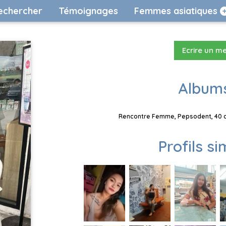
echercher
Témoignages
Femmes asiatiques
Ecrire un m
Albums
Rencontre Femme, Pepsodent, 40 an
Profils si