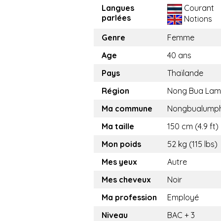
Langues
Courant
parlées
Notions
Genre
Femme
Age
40 ans
Pays
Thaïlande
Région
Nong Bua Lam
Ma commune
Nongbualump
Ma taille
150 cm (4.9 ft)
Mon poids
52 kg (115 lbs)
Mes yeux
Autre
Mes cheveux
Noir
Ma profession
Employé
Niveau
BAC + 3