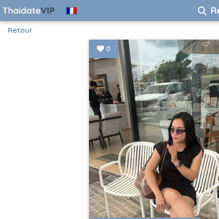
R
Retour
0