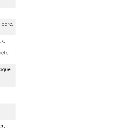
 parc,
ux,
nête,
sique
er,