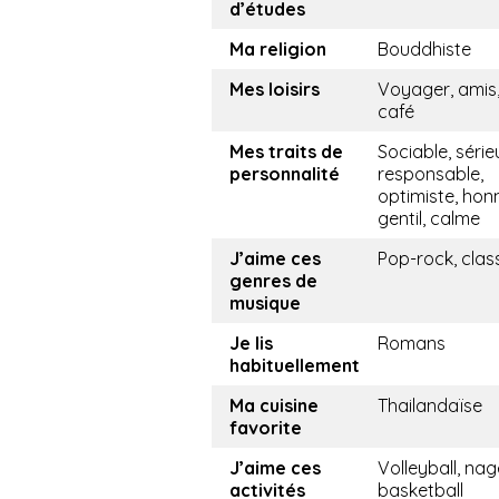
d’études
Ma religion
Bouddhiste
Mes loisirs
Voyager, amis,
café
Mes traits de
Sociable, série
personnalité
responsable,
optimiste, hon
gentil, calme
J’aime ces
Pop-rock, clas
genres de
musique
Je lis
Romans
habituellement
Ma cuisine
Thailandaïse
favorite
J’aime ces
Volleyball, nag
activités
basketball