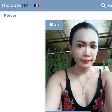
R
Retour
40