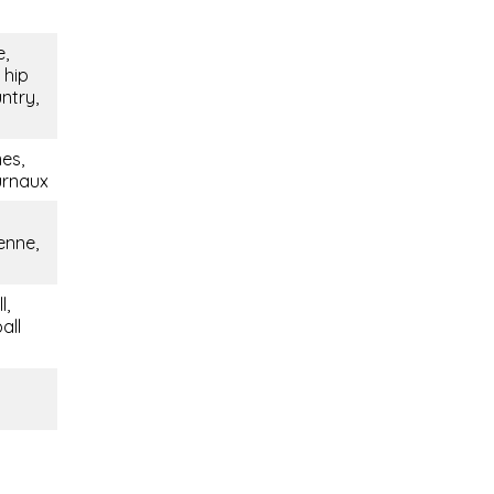
e,
 hip
ntry,
es,
urnaux
ienne,
l,
all