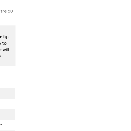
tre 50
mily-
e to
will
️
n