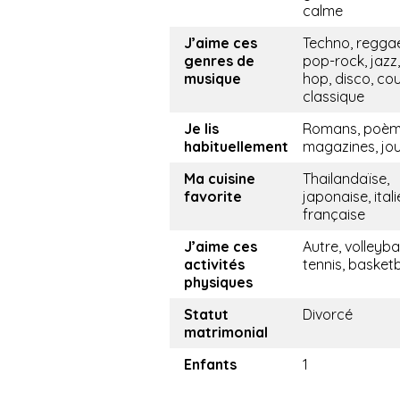
calme
J’aime ces
Techno, regga
genres de
pop-rock, jazz,
musique
hop, disco, cou
classique
Je lis
Romans, poèm
habituellement
magazines, jo
Ma cuisine
Thailandaïse,
favorite
japonaise, ital
française
J’aime ces
Autre, volleybal
activités
tennis, basketb
physiques
Statut
Divorcé
matrimonial
Enfants
1