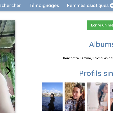
echercher
Témoignages
Femmes asiatiques
Ecrire un m
Albums
Rencontre Femme, Phicha, 45 ans
Profils si