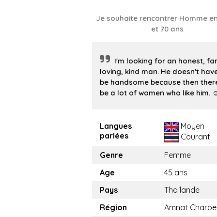
Je souhaite rencontrer Homme en
et 70 ans
I'm looking for an honest, fa
loving, kind man. He doesn't hav
be handsome because then there 
be a lot of women who like him. ☺
Langues
Moyen
parlées
Courant
Genre
Femme
Age
45 ans
Pays
Thaïlande
Région
Amnat Charoe