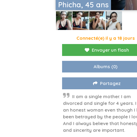
Phicha, 45 ans
Connecté(e) il y a 18 jours
Envoyer un flash
Albums
(0)
Partagez
II am a single mother. I am
divorced and single for 4 years. 
an honest woman even though I
been betrayed by the people I lo
And I always believe that honest
and sincerity are important.