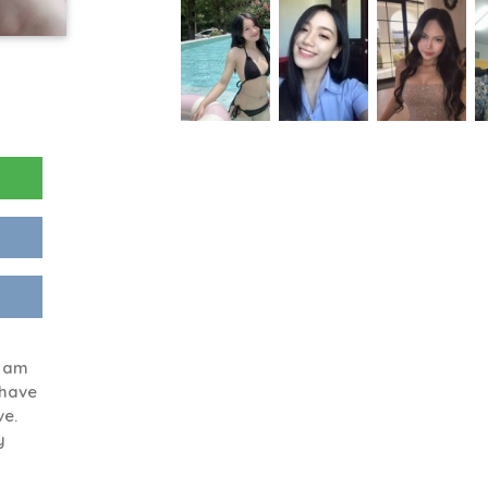
I am
 have
ve.
y