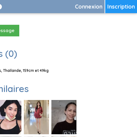
Connexion
Inscription
essage
 (0)
, Thaïlande, 159cm et 49kg
milaires