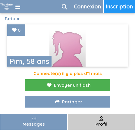
Connexion
Inscription
Retour
0
Pim, 58 ans
Connecté(e) il y a plus d'1 mois
Envoyer un flash
Partagez
Messages
Profil