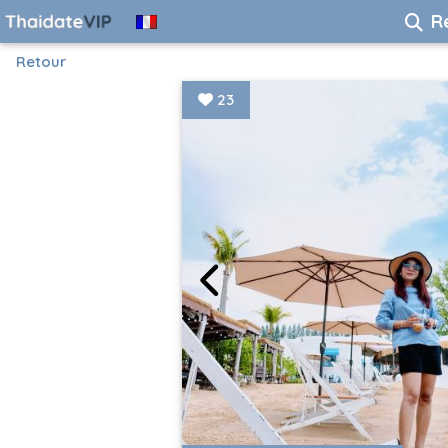
R
Retour
23