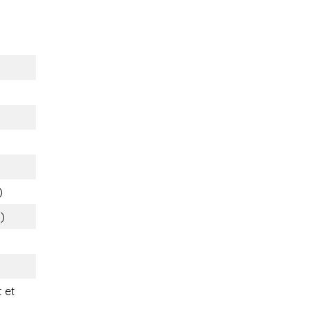
)
s)
 et