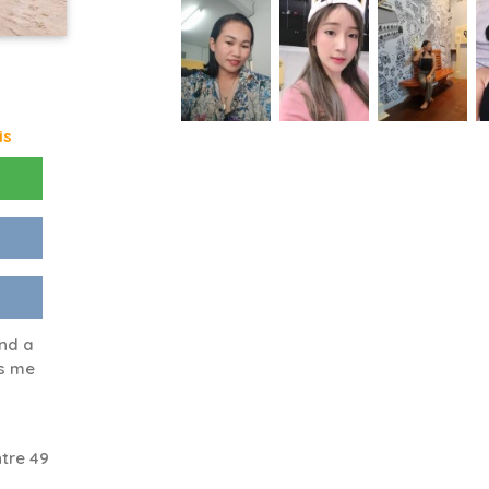
is
ind a
ds me
tre 49