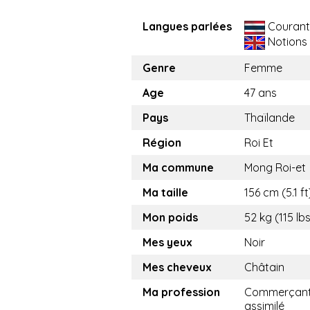
Langues parlées
Courant
Notions
Genre
Femme
Age
47 ans
Pays
Thaïlande
Région
Roi Et
Ma commune
Mong Roi-et
Ma taille
156 cm (5.1 ft
Mon poids
52 kg (115 lb
Mes yeux
Noir
Mes cheveux
Châtain
Ma profession
Commerçant
assimilé