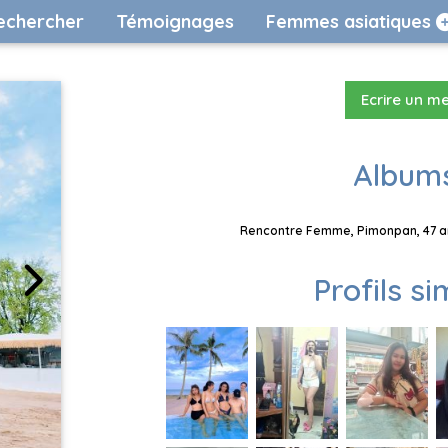
echercher
Témoignages
Femmes asiatiques
Ecrire un m
Albums
Rencontre Femme, Pimonpan, 47 an
Profils si