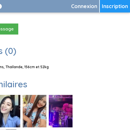
Connexion
Inscription
essage
 (0)
s, Thaïlande, 156cm et 52kg
milaires