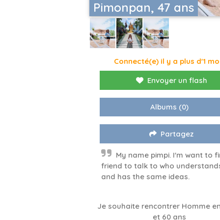
Pimonpan, 47 ans
Connecté(e) il y a plus d'1 mo
Envoyer un flash
Albums
(0)
Partagez
My name pimpi. I'm want to f
friend to talk to who understan
and has the same ideas.
Je souhaite rencontrer Homme en
et 60 ans