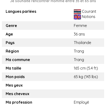
Je souhaite rencontrer Homme entre 35 et 65 ans
Langues parlées
Courant
Notions
Genre
Femme
Age
36 ans
Pays
Thaïlande
Région
Trang
Ma commune
Trang
Ma taille
165 cm (5.4 ft)
Mon poids
65 kg (143 lbs)
Mes yeux
Mes cheveux
Ma profession
Employé