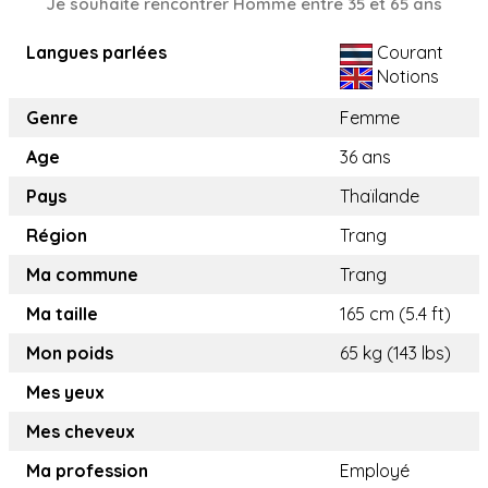
Je souhaite rencontrer Homme entre 35 et 65 ans
Langues parlées
Courant
Notions
Genre
Femme
Age
36 ans
Pays
Thaïlande
Région
Trang
Ma commune
Trang
Ma taille
165 cm (5.4 ft)
Mon poids
65 kg (143 lbs)
Mes yeux
Mes cheveux
Ma profession
Employé