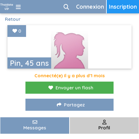
Connexion
Inscription
Retour
0
Pin, 45 ans
Connecté(e) il y a plus d'1 mois
Envoyer un flash
Partagez
Messages
Profil