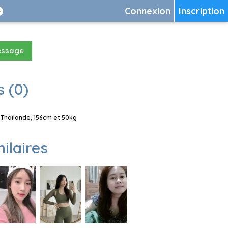
Connexion
Inscription
essage
 (0)
Thaïlande, 156cm et 50kg
milaires