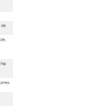
 de
ble,
 hip
zines