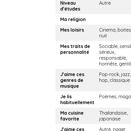
Niveau
Autre
d’études
Ma religion
Mes loisirs
Cinema, boites
nuit
Mes traits de
Sociable, sensi
personnalité
sérieux,
responsable,
honnête, gentil
J’aime ces
Pop-rock, jazz,
genres de
hop, classique
musique
Je lis
Poèmes, maga
habituellement
Ma cuisine
Thailandaïse,
favorite
japonaise
J’aime ces
Autre, nager