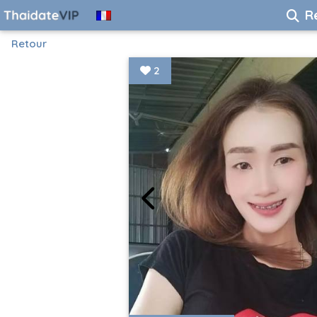
R
Retour
2