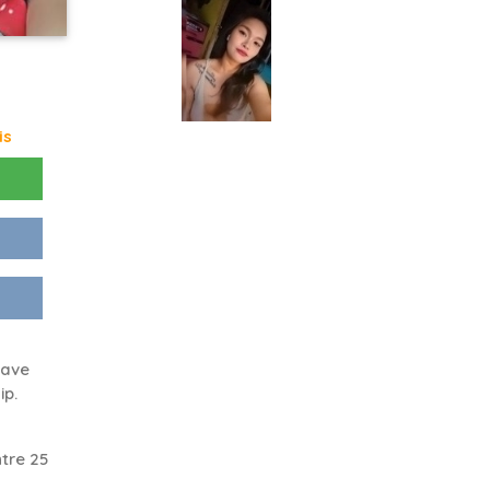
is
have
ip.
tre 25