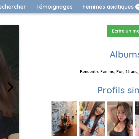
echercher
Témoignages
Femmes asiatiques
Ecrire un m
Albums
Rencontre Femme, Pon, 35 ans, 
Profils si