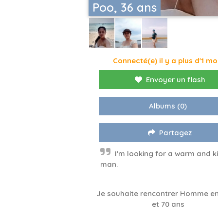
Poo, 36 ans
Connecté(e) il y a plus d'1 mo
Envoyer un flash
Albums
(0)
Partagez
I'm looking for a warm and k
man.
Je souhaite rencontrer Homme en
et 70 ans