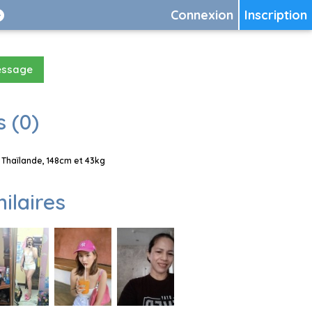
Connexion
Inscription
essage
 (0)
Thaïlande, 148cm et 43kg
milaires