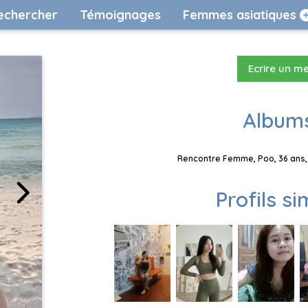
echercher
Témoignages
Femmes asiatiques
Ecrire un m
Albums
Rencontre Femme, Poo, 36 ans, 
Profils si