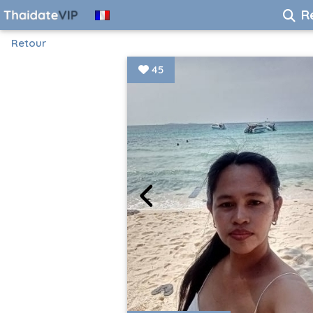
R
Retour
45