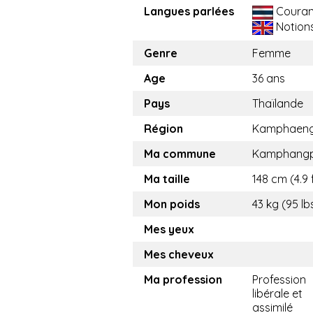
Langues parlées
Couran
Notion
Genre
Femme
Age
36 ans
Pays
Thaïlande
Région
Kamphaeng
Ma commune
Kamphang
Ma taille
148 cm (4.9 
Mon poids
43 kg (95 lb
Mes yeux
Mes cheveux
Ma profession
Profession
libérale et
assimilé