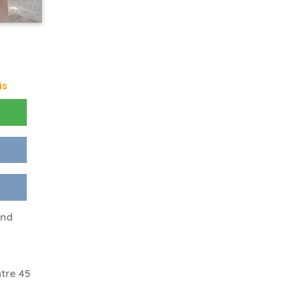
is
ind
tre 45