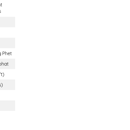
t
s
 Phet
phat
ft)
s)