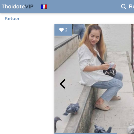
R
Retour
2