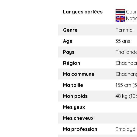
Langues parlées
Cour
Noti
Genre
Femme
Age
35 ans
Pays
Thaïland
Région
Chachoe
Ma commune
Chachen
Ma taille
155 cm (5.
Mon poids
48 kg (106
Mes yeux
Mes cheveux
Ma profession
Employé