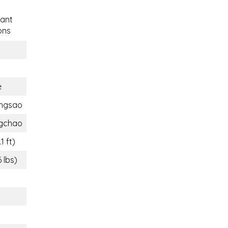
ant
ons
e
ngsao
gchao
1 ft)
 lbs)