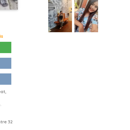
is
eat,
.
tre 32