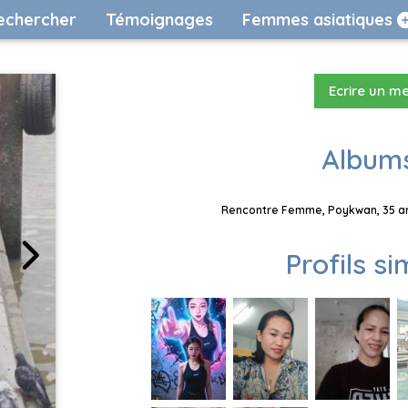
echercher
Témoignages
Femmes asiatiques
Ecrire un m
Albums
Rencontre Femme, Poykwan, 35 ans
Profils si