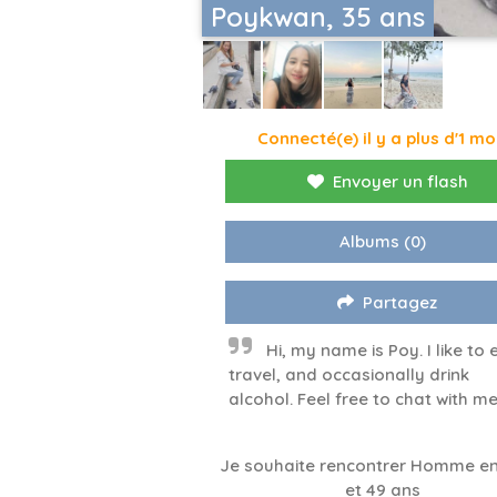
Poykwan, 35 ans
Connecté(e) il y a plus d'1 mo
Envoyer un flash
Albums
(0)
Partagez
Hi, my name is Poy. I like to 
travel, and occasionally drink
alcohol. Feel free to chat with me
Je souhaite rencontrer Homme en
et 49 ans