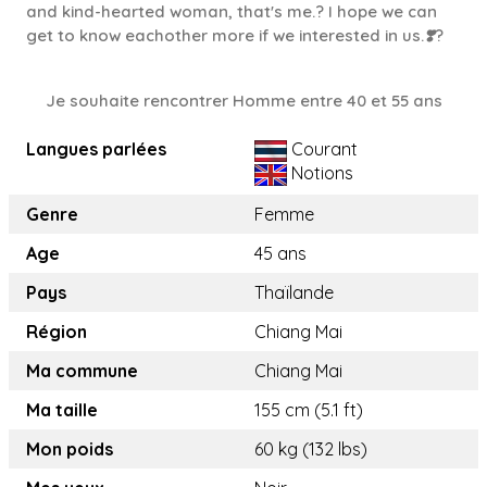
and kind-hearted woman, that's me.? I hope we can
get to know eachother more if we interested in us.❣️?
Je souhaite rencontrer Homme entre 40 et 55 ans
Langues parlées
Courant
Notions
Genre
Femme
Age
45 ans
Pays
Thaïlande
Région
Chiang Mai
Ma commune
Chiang Mai
Ma taille
155 cm (5.1 ft)
Mon poids
60 kg (132 lbs)