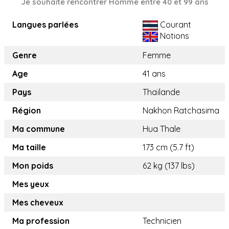
Je souhaite rencontrer Homme entre 40 et 99 ans
Langues parlées
Courant
Notions
Genre
Femme
Age
41 ans
Pays
Thaïlande
Région
Nakhon Ratchasima
Ma commune
Hua Thale
Ma taille
173 cm (5.7 ft)
Mon poids
62 kg (137 lbs)
Mes yeux
Mes cheveux
Ma profession
Technicien