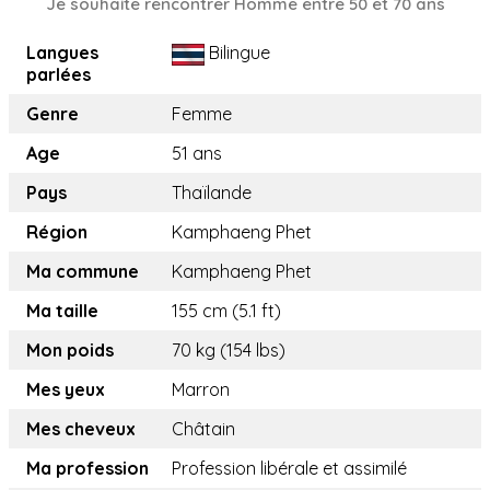
Je souhaite rencontrer Homme entre 50 et 70 ans
Langues
Bilingue
parlées
Genre
Femme
Age
51 ans
Pays
Thaïlande
Région
Kamphaeng Phet
Ma commune
Kamphaeng Phet
Ma taille
155 cm (5.1 ft)
Mon poids
70 kg (154 lbs)
Mes yeux
Marron
Mes cheveux
Châtain
Ma profession
Profession libérale et assimilé