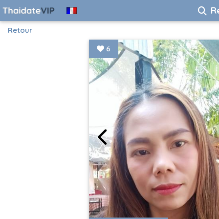
R
Retour
6