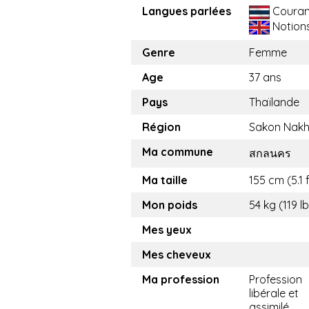
Langues parlées
Couran
Notion
Genre
Femme
Age
37 ans
Pays
Thaïlande
Région
Sakon Nak
Ma commune
สกลนคร
Ma taille
155 cm (5.1 f
Mon poids
54 kg (119 l
Mes yeux
Mes cheveux
Ma profession
Profession
libérale et
assimilé