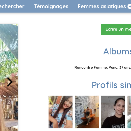
echercher
Témoignages
Femmes asiatiques
Ecrire un m
Albums
Rencontre Femme, Puna, 37 ans,
Profils si