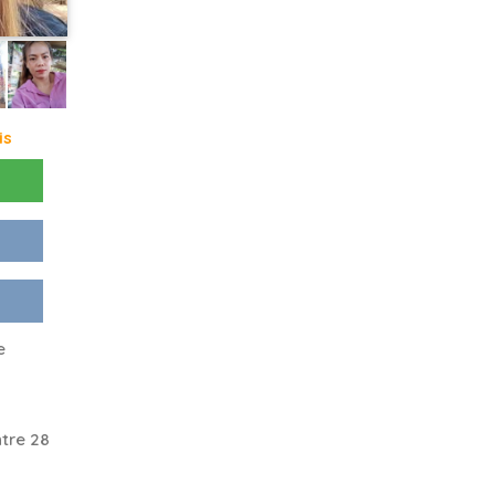
is
e
tre 28