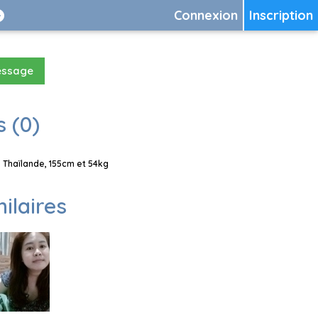
Connexion
Inscription
essage
 (0)
 Thaïlande, 155cm et 54kg
milaires