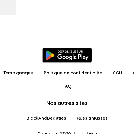
t
Témoignages
Politique de confidentialité
CGU
FAQ
Nos autres sites
BlackAndBeauties
RussianKisses
Copyright 2026 thaidatevip