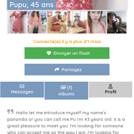
Pupu, 45 ans
Connecté(e) il y a plus d'1 mois
Envoyer un flash
Partagez
(1)
Messages
Profil
Albums
Hallo let me introduce myself my name's
pananda or you can call me Pu I'm 43 years old. it is a
great pleasure to meet you. I'm looking for someone
who can accept me as the way I am. I'm looking for