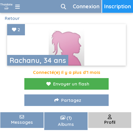
Connexion
Inscription
Retour
2
Rachanu, 34 ans
Connecté(e) il y a plus d'1 mois
Envoyer un flash
Partagez
(1)
Messages
Profil
Albums