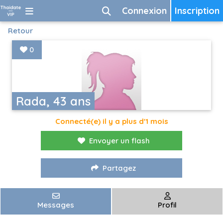
Connexion
Inscription
Retour
0
Rada, 43 ans
Connecté(e) il y a plus d'1 mois
Envoyer un flash
Partagez
Messages
Profil