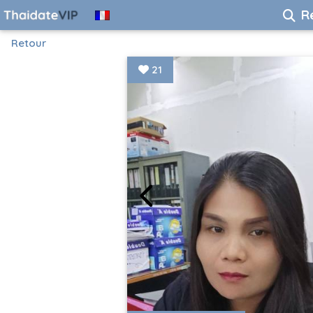
R
Retour
21