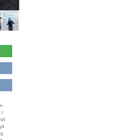
in
 I
 at
ys
my
is