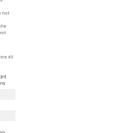
m not
the
not
tre 45
ant
ons
ma