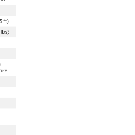
3 ft)
 lbs)
n
aire