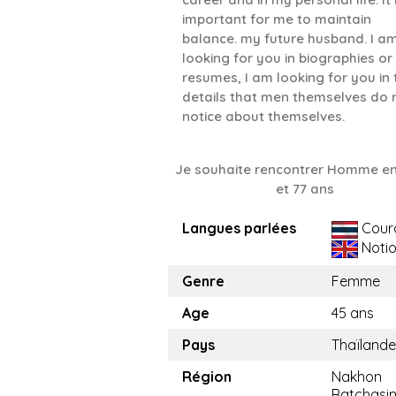
important for me to maintain
balance. my future husband. I a
looking for you in biographies or
resumes, I am looking for you in 
details that men themselves do 
notice about themselves.
Je souhaite rencontrer Homme en
et 77 ans
Langues parlées
Cour
Noti
Genre
Femme
Age
45 ans
Pays
Thaïlande
Région
Nakhon
Ratchasi