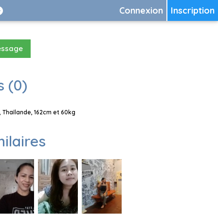
Connexion
Inscription
essage
 (0)
 Thaïlande, 162cm et 60kg
milaires