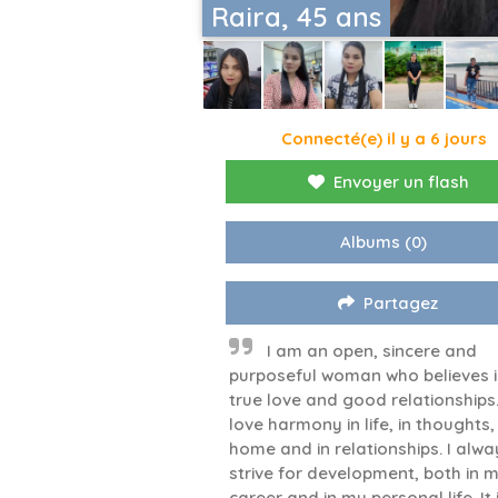
Raira, 45 ans
Connecté(e) il y a 6 jours
Envoyer un flash
Albums
(0)
Partagez
I am an open, sincere and
purposeful woman who believes 
true love and good relationships.
love harmony in life, in thoughts,
home and in relationships. I alwa
strive for development, both in 
career and in my personal life. It 