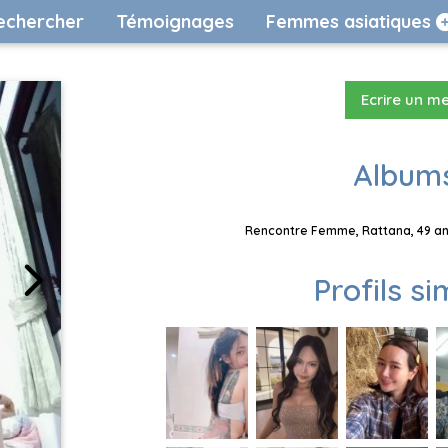
echercher
Témoignages
Femmes asiatiques
Ecrire un m
Albums
Rencontre Femme, Rattana, 49 ans
Profils si