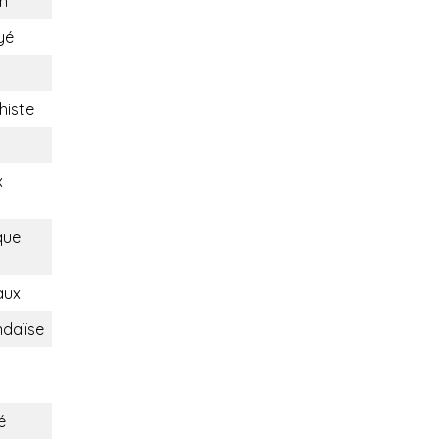
n
yé
histe
x
que
aux
ndaïse
é