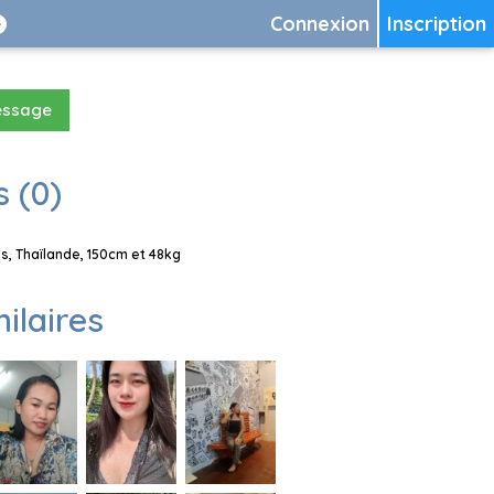
Connexion
Inscription
essage
 (0)
, Thaïlande, 150cm et 48kg
milaires