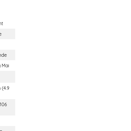
nt
e
nde
 Mai
 (4.9
(106