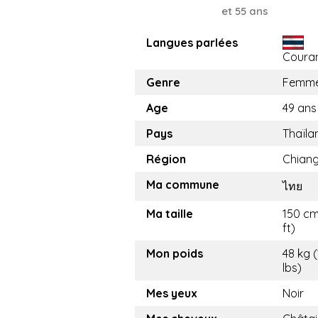
et 55 ans
Langues parlées
Coura
Genre
Femm
Age
49 ans
Pays
Thaïla
Région
Chiang
Ma commune
ไทย
Ma taille
150 cm
ft)
Mon poids
48 kg 
lbs)
Mes yeux
Noir