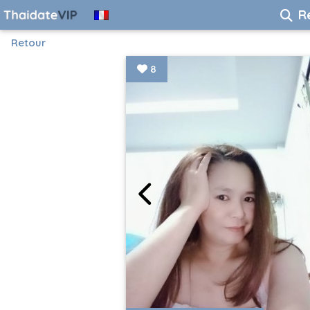
R
Retour
8