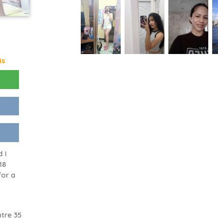
is
 I
18
for a
tre 35