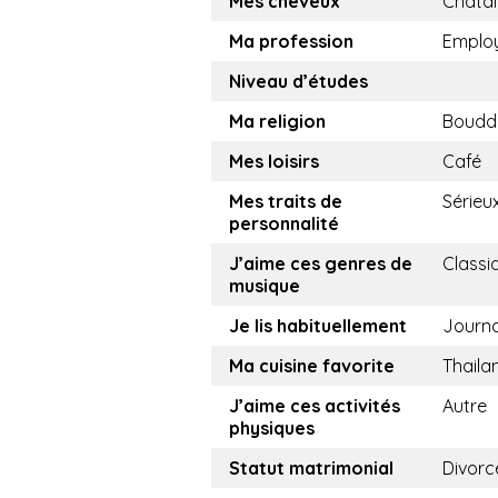
Mes cheveux
Châtai
Ma profession
Emplo
Niveau d’études
Ma religion
Boudd
Mes loisirs
Café
Mes traits de
Sérieu
personnalité
J’aime ces genres de
Classi
musique
Je lis habituellement
Journ
Ma cuisine favorite
Thaila
J’aime ces activités
Autre
physiques
Statut matrimonial
Divorc