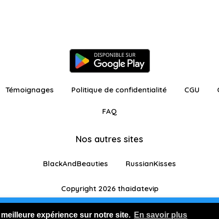
Témoignages
Politique de confidentialité
CGU
FAQ
Nos autres sites
BlackAndBeauties
RussianKisses
Copyright 2026 thaidatevip
ur avec fonctionnalités restreintes
Je m'inscris GR
 meilleure expérience sur notre site.
En savoir plus