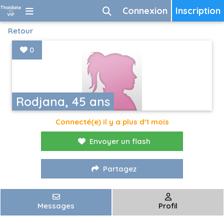
Connexion
Inscription
Retour
0
Rodjana, 45 ans
Connecté(e) il y a plus d'1 mois
Envoyer un flash
Partagez
Messages
Profil