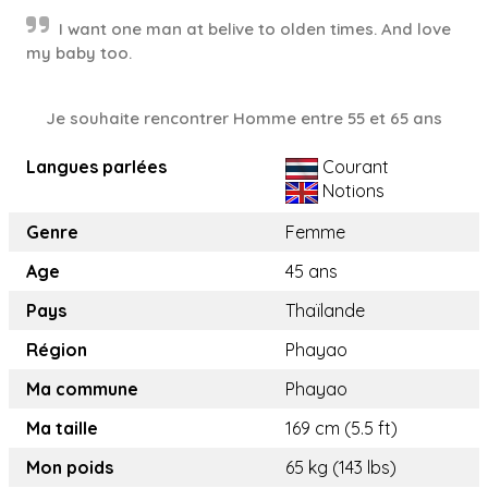
I want one man at belive to olden times. And love
my baby too.
Je souhaite rencontrer Homme entre 55 et 65 ans
Langues parlées
Courant
Notions
Genre
Femme
Age
45 ans
Pays
Thaïlande
Région
Phayao
Ma commune
Phayao
Ma taille
169 cm (5.5 ft)
Mon poids
65 kg (143 lbs)